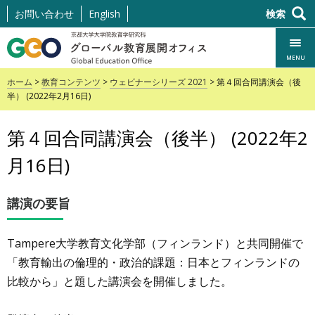
コ
お問い合わせ
English
検索
ン
テ
MENU
ン
ホーム
>
教育コンテンツ
>
ウェビナーシリーズ 2021
> 第４回合同講演会（後
ト
半） (2022年2月16日)
ま
で
第４回合同講演会（後半） (2022年2
ス
キ
月16日)
ッ
プ
講演の要旨
Tampere大学教育文化学部（フィンランド）と共同開催で
「
教育輸出の倫理的・政治的課題
：
日本とフィンランドの
比較
から」と題した講演会を開催しました。