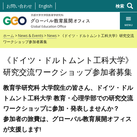
コ
お問い合わせ
English
検索
ン
テ
MENU
ン
ホーム
>
News & Events
>
News
> 《ドイツ・ドルトムント工科大学》研究交流
ト
ワークショップ参加者募集
ま
で
《ドイツ・ドルトムント工科大学》
ス
キ
研究交流ワークショップ参加者募集
ッ
プ
教育学研究科 大学院生の皆さん、ドイツ・ドル
トムント工科大学 教育・心理学部での研究交流
ワークショップに参加・発表しませんか？
参加者の旅費は、グローバル教育展開オフィス
が支援します!