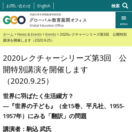
コ
お問い合わせ
English
検索
ン
テ
MENU
ン
ホーム
>
News & Events
>
Events
> 2020レクチャーシリーズ第3回 公開特別
ト
講演を開催します（2020.9.25）
ま
で
2020レクチャーシリーズ第3回 公
ス
キ
開特別講演を開催します
ッ
（2020.9.25）
プ
世界に羽ばたく生活綴方？
―『世界の子ども』（全15巻、平凡社、1955-
1957年）にみる「翻訳」の問題
講演者：駒込 武氏