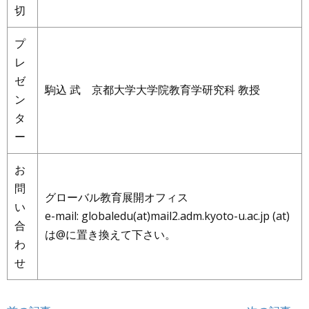
切
プ
レ
ゼ
駒込 武 京都大学大学院教育学研究科 教授
ン
タ
ー
お
問
グローバル教育展開オフィス
い
e-mail: globaledu(at)mail2.adm.kyoto-u.ac.jp (at)
合
は@に置き換えて下さい。
わ
せ