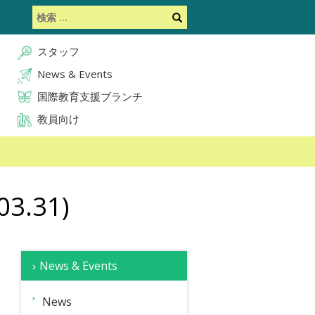
検
検
索
索
スタッフ
News & Events
国際教育支援ブランチ
教員向け
.31)
サ
News & Events
イ
概
ス
教
要
タ
育
ド
News
ッ
コ