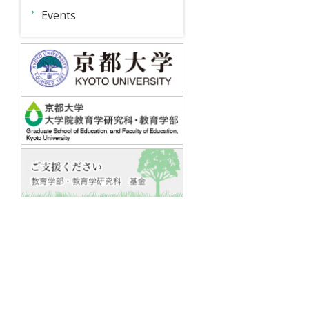
フ
ン
メ
Events
テ
ニ
ン
ツ
ュ
創
国
在
教
お
ー
生
際
学
員
問
ウ
開
教
生
向
い
ェ
発
育
向
け
合
ビ
ブ
支
け
わ
ナ
ラ
援
せ
ー
ン
ブ
国
シ
チ
ラ
際
リ
ン
交
ー
チ
流
ズ
日
事
2022
本
業
型
教
教
育
第
育
プ
活
６
研
ロ
回
動
講
究
グ
支