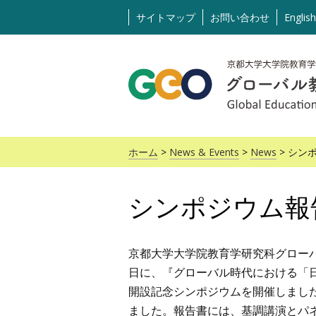
コ
サイトマップ
お問い合わせ
English
ン
テ
ン
ト
ま
で
ス
ホーム
>
News & Events
>
News
> シンポ
キ
ッ
シンポジウム報告書
プ
京都大学大学院教育学研究科グローバ
日に、『グローバル時代における「
開設記念シンポジウムを開催しまし
ました。報告書には、基調講演とパ